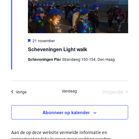
Uitgelicht
21 november
Scheveningen Light walk
Scheveningen Pier
Strandweg 150-154, Den Haag
Vandaag
Volgende
Evenementen
Vorige
Evenement
Abonneer op kalender
Aan de op deze website vermelde informatie en
evenementendata kunnen geen rechten worden