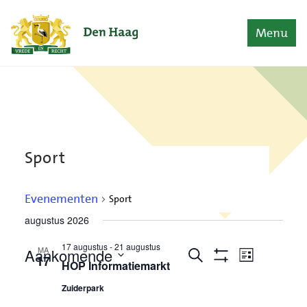
Naar content
Home
Menu
Sport
Evenementen
Sport
augustus 2026
Evenementen
17 augustus
-
21 augustus
Evenementen
Evenemen
MA
Aankomende
Zoeken
17
Lijst
weergave
HOP Informatiemarkt
Zoeken
Toon
Selecteer
Filters
navigatie
en
een
Zuiderpark
datum.
weergeven