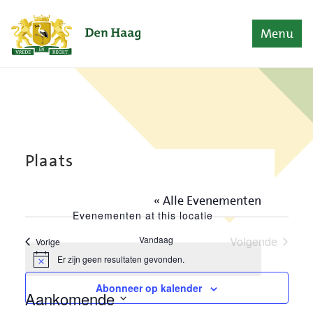
Naar content
Home
Menu
Plaats
« Alle Evenementen
Evenementen at this locatie
Vandaag
Volgende
Evenementen
Vorige
Evenement
Er zijn geen resultaten gevonden.
Bericht
Abonneer op kalender
Aankomende