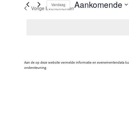
Aankomende
Vandaag
Vorige
Evenementen
Selecteer
een
datum.
Aan de op deze website vermelde informatie en evenementendata kunn
ondersteuning.