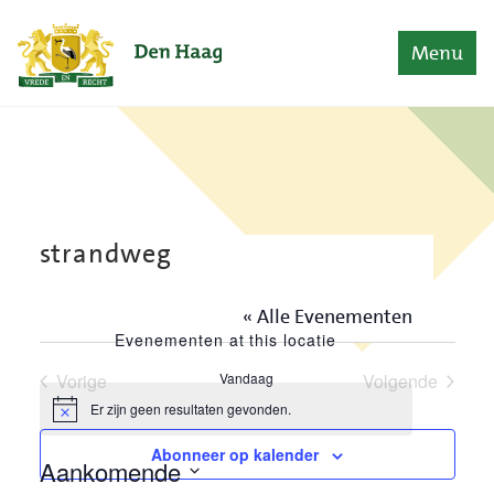
Naar content
Home
Menu
strandweg
« Alle Evenementen
Evenementen at this locatie
Vorige
Vandaag
Volgende
Evenementen
Evenement
Er zijn geen resultaten gevonden.
Bericht
Abonneer op kalender
Aankomende