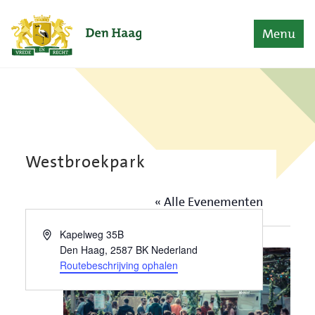
Naar content
Home
Menu
Westbroekpark
« Alle Evenementen
augustus 2026
Adres
Kapelweg 35B
Den Haag
,
2587 BK
Nederland
VR
Routebeschrijving ophalen
28