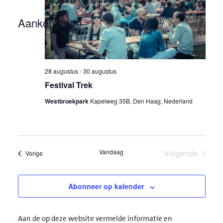
Evenementen at this locatie
Aankomende
Selecteer
een
datum.
28 augustus
-
30 augustus
Festival Trek
Westbroekpark
Kapelweg 35B, Den Haag, Nederland
Vandaag
Volgende
Evenementen
Vorige
Evenement
Abonneer op kalender
Aan de op deze website vermelde informatie en