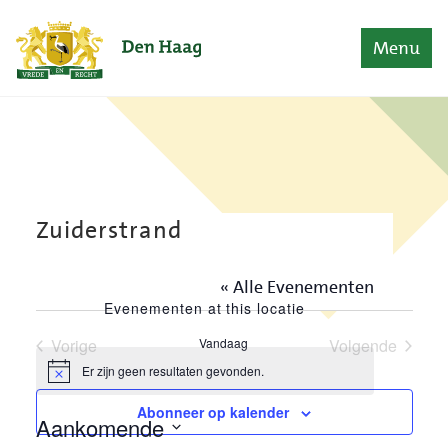
Naar content
Home
Menu
Zuiderstrand
« Alle Evenementen
Evenementen at this locatie
Vorige
Vandaag
Volgende
Evenementen
Evenement
Er zijn geen resultaten gevonden.
Bericht
Abonneer op kalender
Aankomende