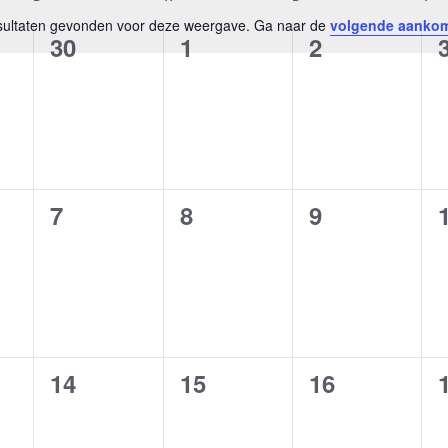
esultaten gevonden voor deze weergave. Ga naar de
volgende aanko
Bericht
0
0
0
30
1
2
enten,
evenementen,
evenementen,
evenemente
0
0
0
7
8
9
enten,
evenementen,
evenementen,
evenemente
0
0
0
14
15
16
enten,
evenementen,
evenementen,
evenemente