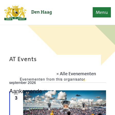
Naar content
Home
Menu
AT Events
« Alle Evenementen
Evenementen from this organisator
september 2026
Aankomende
DO
Selecteer
3
een
datum.